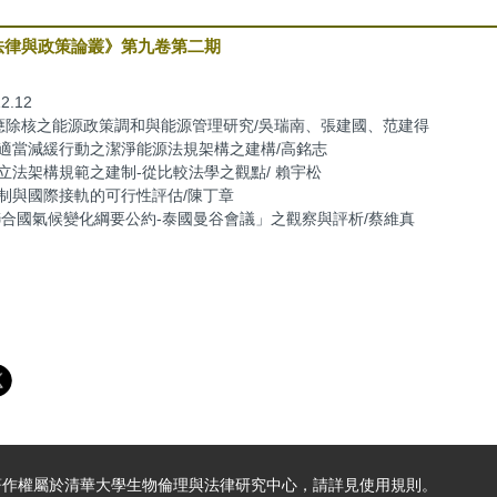
法律與政策論叢》第九卷第二期
2.12
應除核之能源政策調和與能源管理研究/吳瑞南、張建國、范建得
適當減緩行動之潔淨能源法規架構之建構/高銘志
立法架構規範之建制-從比較法學之觀點/ 賴宇松
制與國際接軌的可行性評估/陳丁章
年聯合國氣候變化綱要公約-泰國曼谷會議」之觀察與評析/蔡維真
著作權屬於清華大學生物倫理與法律研究中心，請詳見
使用規則
。