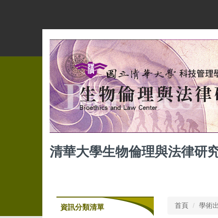
跳
到
主
要
內
容
區
清華大學生物倫理與法律研
首頁
學術
資訊分類清單