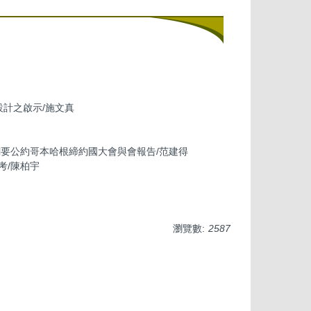
計之啟示/施文真
綱要公約哥本哈根締約國大會與會報告/范建得
考/陳柏宇
瀏覽數:
2587