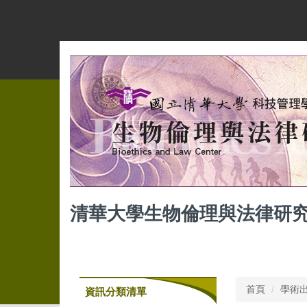
跳
到
主
要
內
容
區
清華大學生物倫理與法律研
首頁
學術
資訊分類清單