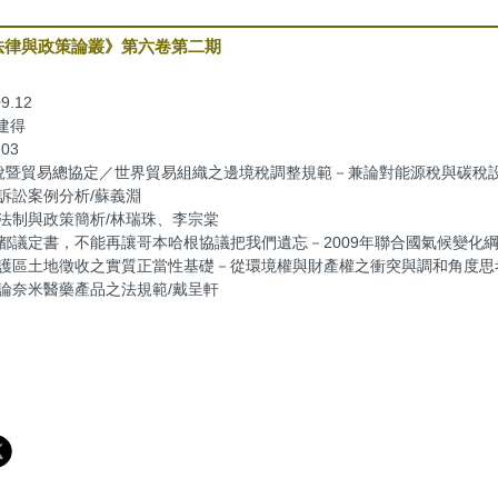
法律與政策論叢》第六卷第二期
9.12
建得
203
稅暨貿易總協定／世界貿易組織之邊境稅調整規範－兼論對能源稅與碳稅設
訴訟案例分析/蘇義淵
法制與政策簡析/林瑞珠、李宗棠
都議定書，不能再讓哥本哈根協議把我們遺忘－2009年聯合國氣候變化
護區土地徵收之實質正當性基礎－從環境權與財產權之衝突與調和角度思
論奈米醫藥產品之法規範/戴呈軒