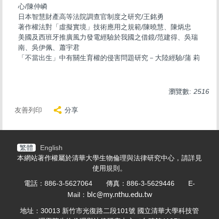
心/陳仲嶙
日本智慧財產高等法院調查官制度之研究/王銘勇
著作權法對「虛擬實境」技術應用之規範/陳曉慧、陳炳忠
美國及西班牙推廣風力發電經驗於我國之借鏡/范建得、吳瑞
南、吳伊佩、蕭宇君
「不當出生」中有關生育權的侵害問題研究－大陸經驗/蒲 莉
瀏覽數:
2516
友善列印
分享
繁體
English
本網站著作權屬於清華大學生物倫理與法律研究中心，請詳見
使用規則
。
電話：886-3-5627064 傳真：886-3-5629446 E-
Mail：
blc@my.nthu.edu.tw
地址：30013 新竹市光復路二段101號 國立清華大學科技管