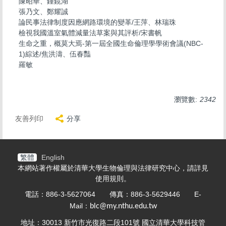
陳昭華、鍾鏡湖
張乃文、鄭耀誠
論民事法律制度因應網路環境的變革/王萍、林瑞珠
檢視我國溫室氣體減量法草案與其評析/宋書帆
生命之重，概莫大焉-第一屆全國生命倫理學學術會議(NBC-
1)綜述/焦洪濤、伍春豔
羅敏
瀏覽數:
2342
友善列印
分享
繁體
English
本網站著作權屬於清華大學生物倫理與法律研究中心，請詳見
使用規則
。
電話：886-3-5627064 傳真：886-3-5629446 E-
Mail：
blc@my.nthu.edu.tw
地址：30013 新竹市光復路二段101號 國立清華大學科技管