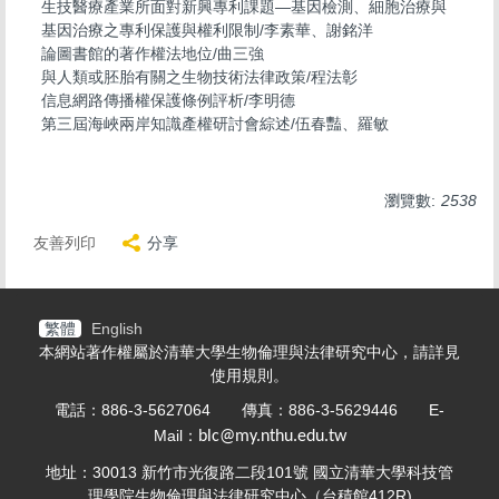
生技醫療產業所面對新興專利課題—基因檢測、細胞治療與
基因治療之專利保護與權利限制/李素華、謝銘洋
論圖書館的著作權法地位/曲三強
與人類或胚胎有關之生物技術法律政策/程法彰
信息網路傳播權保護條例評析/李明德
第三屆海峽兩岸知識產權研討會綜述/伍春豔、羅敏
瀏覽數:
2538
友善列印
分享
繁體
English
本網站著作權屬於清華大學生物倫理與法律研究中心，請詳見
使用規則
。
電話：886-3-5627064 傳真：886-3-5629446 E-
Mail：
blc@my.nthu.edu.tw
地址：30013 新竹市光復路二段101號 國立清華大學科技管
理學院生物倫理與法律研究中心（台積館412R)