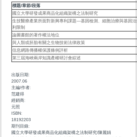
標題/章節/段落
國立大學研發成果商品化組織架構之法制研究
生技醫療產業所面對新興專利課題—基因檢測、細胞治療與基因治
利限制
論圖書館的著作權法地位
與人類或胚胎有關之生物技術法律政策
信息網路傳播權保護條例評析
第三屆海峽兩岸知識產權研討會綜述
出版日期:
2007.06
主編/作者:
范建得
經銷商:
元照
ISBN:
18192203
期刊目錄:
國立大學研發成果商品化組織架構之法制研究/陳麗娟