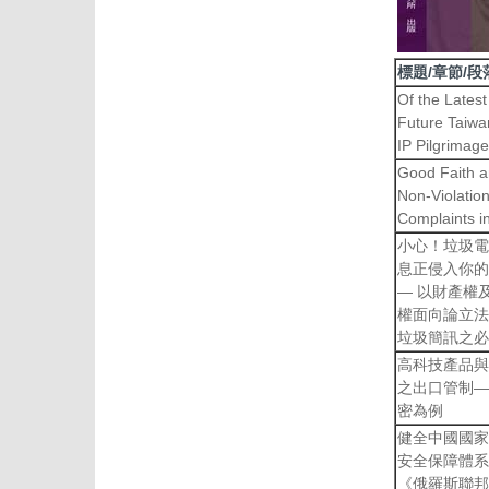
標題/章節/段
Of the Lates
Future Taiw
IP Pilgrimage
Good Faith 
Non-Violatio
Complaints i
小心！垃圾電
息正侵入你的
— 以財產權
權面向論立法
垃圾簡訊之必
高科技產品與
之出口管制—
密為例
健全中國國家
安全保障體系
《俄羅斯聯邦