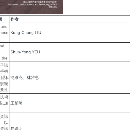
落
作者
t and
anese
Kung-Chung LIU
and
n
Shun-Yong YEH
n the
子訊
手機
及隱私
簡維克、林雅惠
規範
要性
技術
以加
王郁琦
資訊
—以
資訊
易繼明