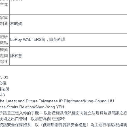
主進
家庭
制通
林昀嫺
胞研
LeRoy WALTERS著，陳英鈐譯
觀點
醫藥
題圓
陳君慧
綜述
5.09
心儀
科法所
843
the Latest and Future Taiwanese IP Pilgrimage/Kung-Chung LIU
oss-Straits Relation/Shun-Yong YEH
子訊息正侵入你的手機— 以財產權及隱私權面向論立法規範垃圾簡訊之必
技術之出口管制—以加密為例 /王郁琦
資訊安全保障體系—以《俄羅斯聯邦資訊安全構想》為主進行考察/易繼