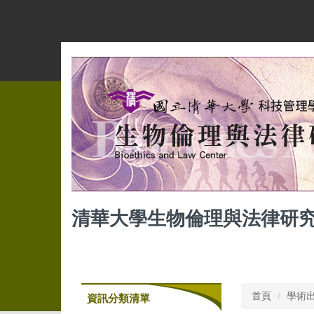
跳
到
主
要
內
容
區
清華大學生物倫理與法律研
首頁
學術
資訊分類清單