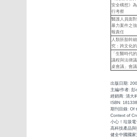
安全構想》為
行考察
醫護人員面對
暴力案件之強
報責任
人類胚胎幹細
究：跨文化的
「生醫時代的
議程與法律議
桌會議」會議
出版日期:
200
主編/作者:
彭
經銷商:
清大
ISBN:
18133
期刊目錄:
Of 
Context of Cr
小心！垃圾電
高科技產品與
健全中國國家