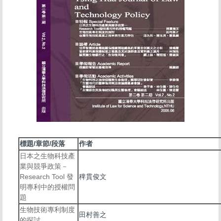
標題/章節/段落
作者
日本之生物科技產
業與競爭政策－
Research Tool 發
稗貫俊文
明專利中的授權問
題
生物技術專利制度
田村善之
的探討