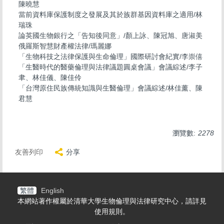
陳曉慧
當前資料庫保護制度之發展及其於族群基因資料庫之適用/林
瑞珠
論英國生物銀行之「告知後同意」/顏上詠、陳冠旭、唐淑美
俄羅斯智慧財產權法律/瑪麗娜
「生物科技之法律保護與生命倫理」國際研討會紀實/李崇僖
「生醫時代的醫藥倫理與法律議題圓桌會議」會議綜述/李子
聿、林佳儀、陳佳伶
「台灣原住民族傳統知識與生醫倫理」會議綜述/林佳薰、陳
君慧
瀏覽數:
2278
友善列印
分享
繁體
English
本網站著作權屬於清華大學生物倫理與法律研究中心，請詳見
使用規則
。