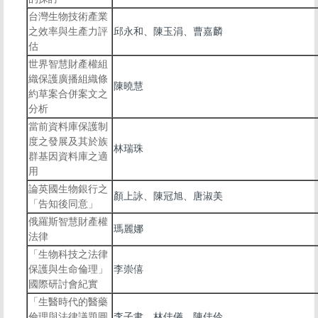
台灣生物技術產業
之效率與生產力評
邱永和、陳玉涓、曹嘉麟
估
世界智慧財產權組
織保護廣播組織條
陳曉慧
約草案合併案文之
分析
當前資料庫保護制
度之發展及其於族
林瑞珠
群基因資料庫之適
用
論英國生物銀行之
顏上詠、陳冠旭、唐淑美
「告知後同意」
俄羅斯智慧財產權
瑪麗娜
法律
「生物科技之法律
保護與生命倫理」
李崇僖
國際研討會紀實
「生醫時代的醫藥
倫理與法律議題圓
李子聿、林佳儀、陳佳伶