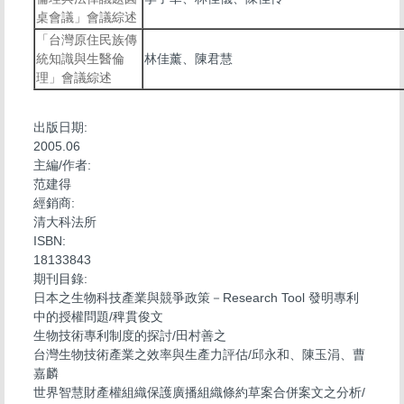
桌會議」會議綜述
「台灣原住民族傳
統知識與生醫倫
林佳薰、陳君慧
理」會議綜述
出版日期:
2005.06
主編/作者:
范建得
經銷商:
清大科法所
ISBN:
18133843
期刊目錄:
日本之生物科技產業與競爭政策－Research Tool 發明專利
中的授權問題/稗貫俊文
生物技術專利制度的探討/田村善之
台灣生物技術產業之效率與生產力評估/邱永和、陳玉涓、曹
嘉麟
世界智慧財產權組織保護廣播組織條約草案合併案文之分析/