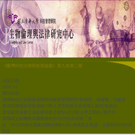
《臺灣科技法律與政策論叢》第九卷第二期
出版日期:
2012.12
期刊目錄:
因應除核之能源政策調和與能源管理研究/吳瑞南、張建國、范建得
實踐我國國家適當減緩行動之潔淨能源法規架構之建構/高銘志
溫室氣體減量立法架構規範之建制-從比較法學之觀點/ 賴宇松
我國碳交易機制與國際接軌的可行性評估/陳丁章
從「2012年聯合國氣候變化綱要公約-泰國曼谷會議」之觀察與評析/蔡
維真